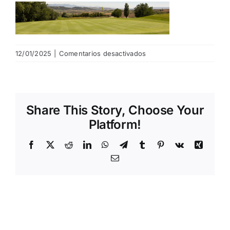
NOTICIAS
en
12/01/2025
|
Comentarios desactivados
HAZTE SOCIO
8
OFERTAS
Share This Story, Choose Your
Platform!
RESERVAR
Facebook
X
Reddit
LinkedIn
WhatsApp
Telegram
Tumblr
Pinterest
Vk
Xing
Email