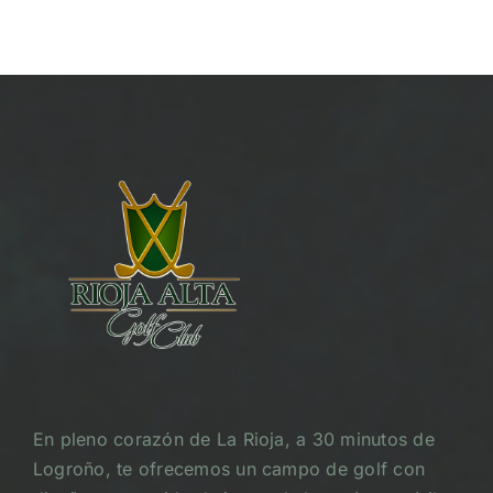
En pleno corazón de La Rioja, a 30 minutos de
Logroño, te ofrecemos un campo de golf con