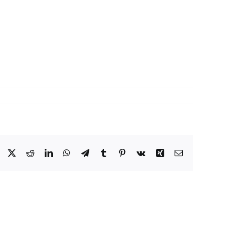
Facebook
X
Reddit
LinkedIn
WhatsApp
Telegram
Tumblr
Pinterest
Vk
Xing
Email