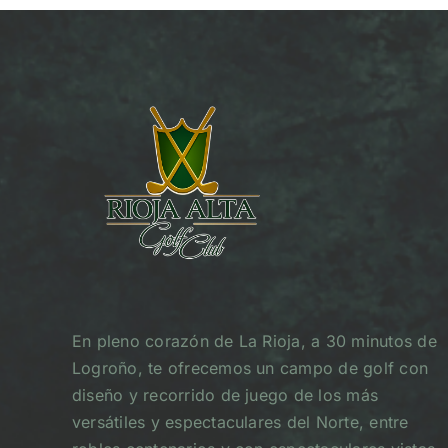
En pleno corazón de La Rioja, a 30 minutos de
Logroño, te ofrecemos un campo de golf con
diseño y recorrido de juego de los más
versátiles y espectaculares del Norte, entre