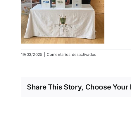
en
19/03/2025
|
Comentarios desactivados
4ª
Jornada
III
Liga
Share This Story, Choose Your 
de
Cuadrillas
Bodegas
Tihom