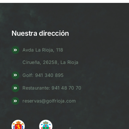
Nuestra dirección
Avda La Rioja, 118
Cirueña, 26258, La Rioja
Golf: 941 340 895
Restaurante: 941 48 70 70
reservas@golfrioja.com