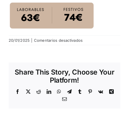
NOTICIAS
HAZTE SOCIO
en
20/01/2025
|
Comentarios desactivados
1
OFERTAS
RESERVAR
Share This Story, Choose Your
Platform!
Facebook
X
Reddit
LinkedIn
WhatsApp
Telegram
Tumblr
Pinterest
Vk
Xing
Email