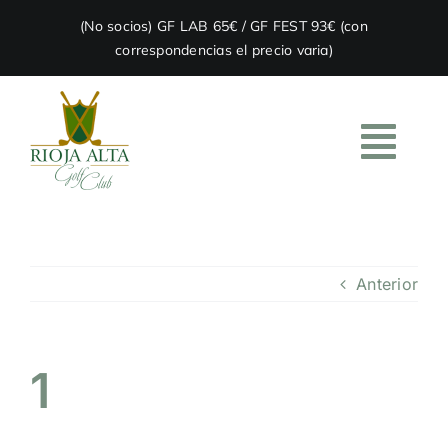
Skip
(No socios) GF LAB 65€ / GF FEST 93€ (con
to
correspondencias el precio varia)
content
Togg
Navi
HOME
Anterior
EL CLUB
ACADEMIA
1
RESTAURACIÓN