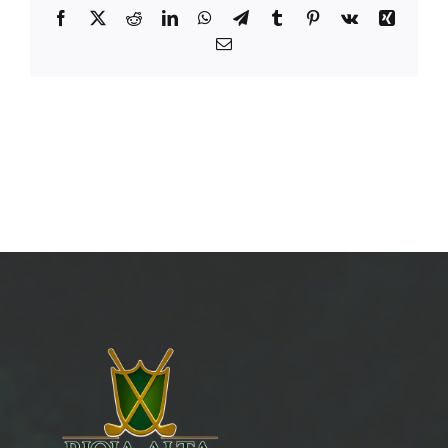
Facebook
X
Reddit
LinkedIn
WhatsApp
Telegram
Tumblr
Pinterest
Vk
Xing
Email