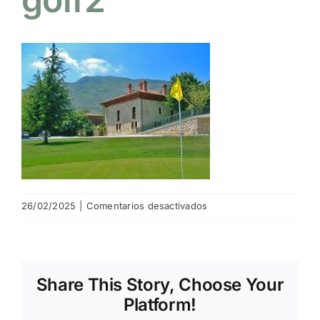
NOTICIAS
HAZTE SOCIO
OFERTAS
RESERVAR
en
26/02/2025
|
Comentarios desactivados
Hotel
aldama
golf2
Share This Story, Choose Your
Platform!