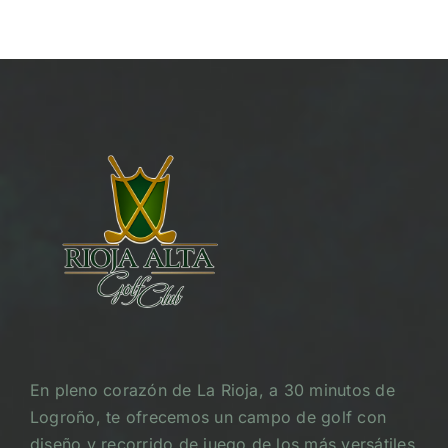
En pleno corazón de La Rioja, a 30 minutos de
Logroño, te ofrecemos un campo de golf con
diseño y recorrido de juego de los más versátiles