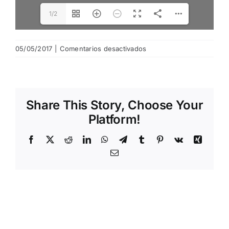
1/2
en
05/05/2017
|
Comentarios desactivados
HORARIOS
DE
SALIDA
Share This Story, Choose Your
Platform!
Facebook
X
Reddit
LinkedIn
WhatsApp
Telegram
Tumblr
Pinterest
Vk
Xing
Email