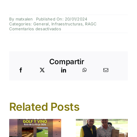
By
matxalen
Published On: 20/01/2024
Categories:
General
,
Infraestructuras
,
RAGC
en
Comentarios desactivados
Instalación
Solar
Fotovoltaica
en
Santo
Domingo
Compartir
de
La
Calzada
Related Posts