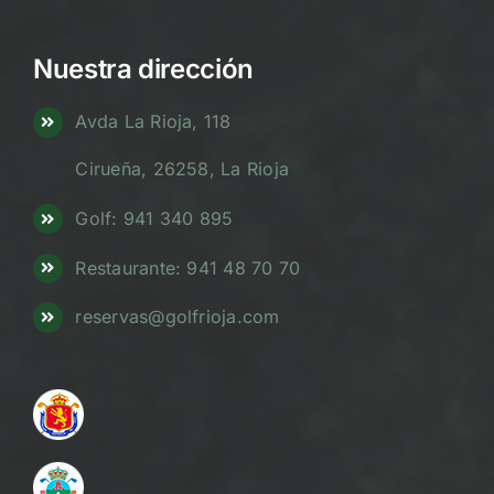
Nuestra dirección
Avda La Rioja, 118
Cirueña, 26258, La Rioja
Golf: 941 340 895
Restaurante: 941 48 70 70
reservas@golfrioja.com