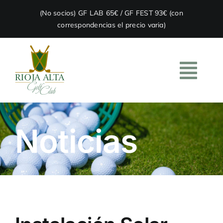
Skip
(No socios) GF LAB 65€ / GF FEST 93€ (con
to
correspondencias el precio varia)
content
Togg
Navi
HOME
Noticias
EL CLUB
ACADEMIA
RESTAURACIÓN