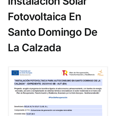
Instalación Solar
NOTICIAS
Fotovoltaica En
HAZTE SOCIO
Santo Domingo De
La Calzada
OFERTAS
RESERVAR