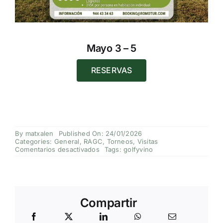
Mayo 3 – 5
RESERVAS
By
matxalen
Published On: 24/01/2026
Categories:
General
,
RAGC
,
Torneos
,
Visitas
en
Comentarios desactivados
Tags:
golfyvino
I
Circuito
Golf
y
Vino
Compartir