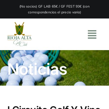
Skip
(No socios) GF LAB 65€ / GF FEST 93€ (con
to
correspondencias el precio varia)
content
Togg
Navi
HOME
Noticias
EL CLUB
ACADEMIA
RESTAURACIÓN