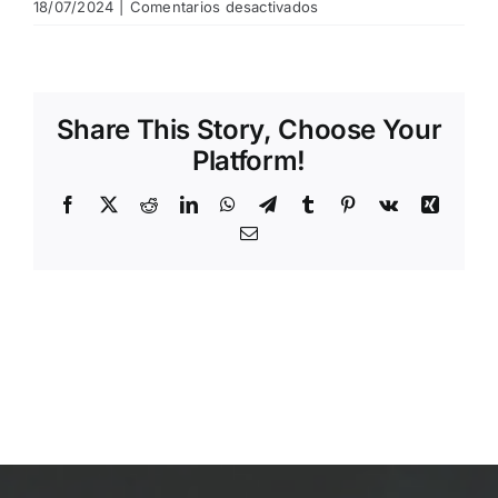
en
18/07/2024
|
Comentarios desactivados
aplazada
Clasificatorio
Interclubs
2024
Share This Story, Choose Your
Platform!
Facebook
X
Reddit
LinkedIn
WhatsApp
Telegram
Tumblr
Pinterest
Vk
Xing
Email