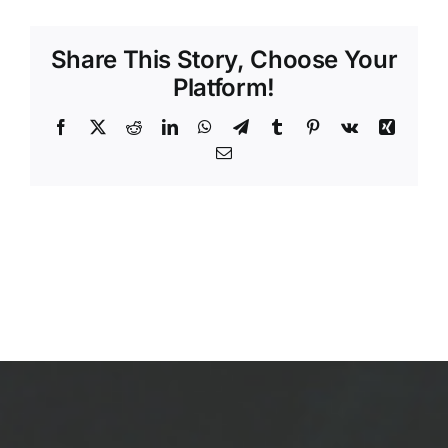
2024
Share This Story, Choose Your
Platform!
Facebook
X
Reddit
LinkedIn
WhatsApp
Telegram
Tumblr
Pinterest
Vk
Xing
Email