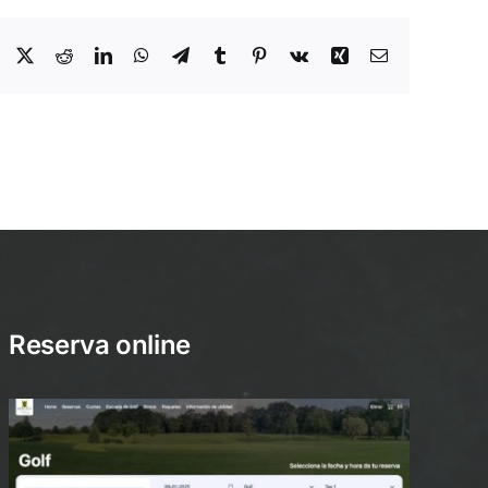
Facebook
X
Reddit
LinkedIn
WhatsApp
Telegram
Tumblr
Pinterest
Vk
Xing
Email
Reserva online