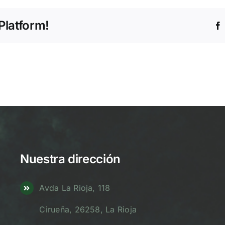
Platform!
Nuestra dirección
Avda La Rioja, 118
Cirueña, 26258, La Rioja