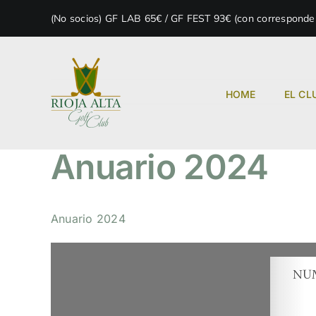
Skip
(No socios) GF LAB 65€ / GF FEST 93€ (con correspondenc
to
content
HOME
EL CL
Anuario 2024
Anuario 2024