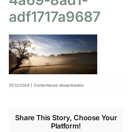
adf1717a9687
NOTICIAS
HAZTE SOCIO
OFERTAS
RESERVAR
en
31/12/2024
|
Comentarios desactivados
0b1530aa-
78e6-
4a69-
8ad1-
Share This Story, Choose Your
adf1717a9687
Platform!