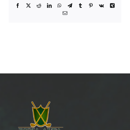
Facebook
X
Reddit
LinkedIn
WhatsApp
Telegram
Tumblr
Pinterest
Vk
Xing
Email