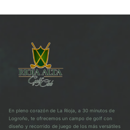
En pleno corazón de La Rioja, a 30 minutos de
Logroño, te ofrecemos un campo de golf con
diseño y recorrido de juego de los más versátiles