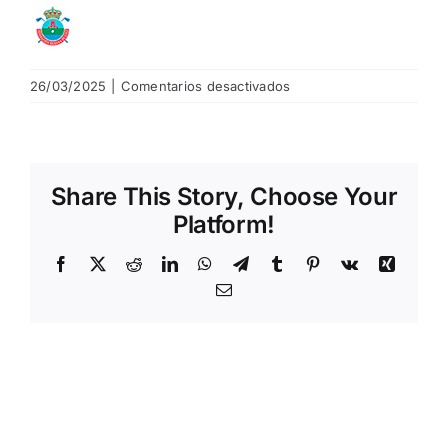
NOTICIAS
en
26/03/2025
|
Comentarios desactivados
HAZTE SOCIO
logo_rfrg
OFERTAS
Share This Story, Choose Your
Platform!
RESERVAR
Facebook
X
Reddit
LinkedIn
WhatsApp
Telegram
Tumblr
Pinterest
Vk
Xing
Email