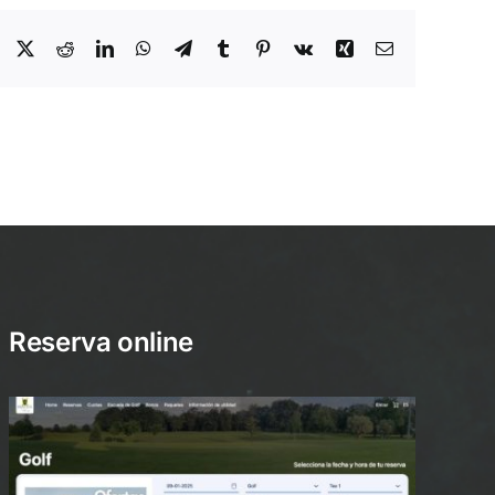
Facebook
X
Reddit
LinkedIn
WhatsApp
Telegram
Tumblr
Pinterest
Vk
Xing
Email
Reserva online