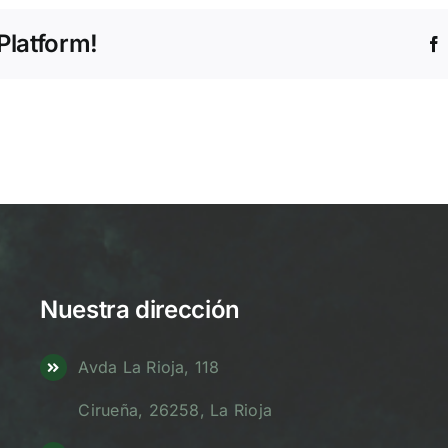
Platform!
Nuestra dirección
Avda La Rioja, 118
Cirueña, 26258, La Rioja