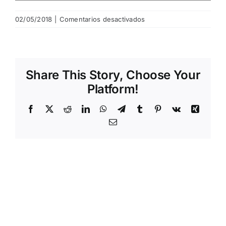
en
02/05/2018
|
Comentarios desactivados
20180502124632441
Share This Story, Choose Your
Platform!
Facebook
X
Reddit
LinkedIn
WhatsApp
Telegram
Tumblr
Pinterest
Vk
Xing
Email