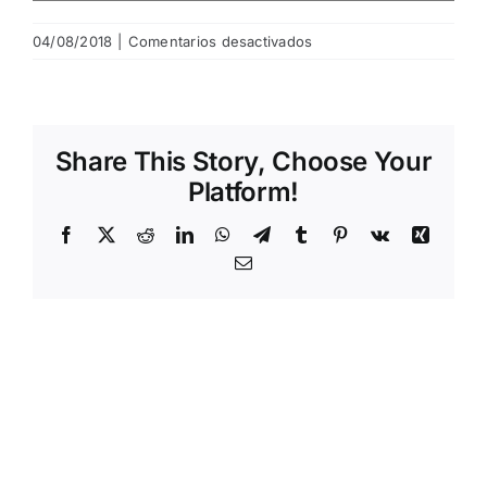
en
04/08/2018
|
Comentarios desactivados
20180804134656978
Share This Story, Choose Your
Platform!
Facebook
X
Reddit
LinkedIn
WhatsApp
Telegram
Tumblr
Pinterest
Vk
Xing
Email