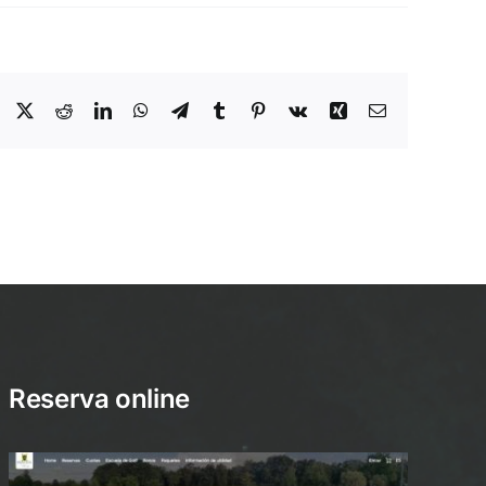
Facebook
X
Reddit
LinkedIn
WhatsApp
Telegram
Tumblr
Pinterest
Vk
Xing
Email
Reserva online