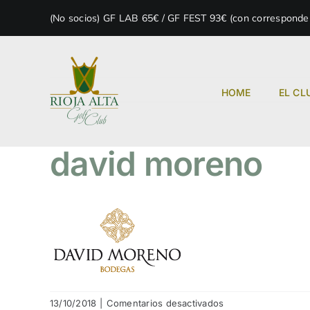
Skip
(No socios) GF LAB 65€ / GF FEST 93€ (con correspondenc
to
content
HOME
EL CL
david moreno
en
13/10/2018
|
Comentarios desactivados