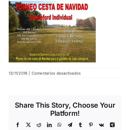
NOTICIAS
HAZTE SOCIO
OFERTAS
RESERVAR
en
13/11/2018
|
Comentarios desactivados
navidad23
Share This Story, Choose Your
Platform!
Facebook
X
Reddit
LinkedIn
WhatsApp
Telegram
Tumblr
Pinterest
Vk
Xing