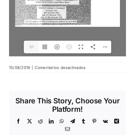
1/1
en
15/08/2019
|
Comentarios desactivados
20190815175226183
Share This Story, Choose Your
Platform!
Facebook
X
Reddit
LinkedIn
WhatsApp
Telegram
Tumblr
Pinterest
Vk
Xing
Email