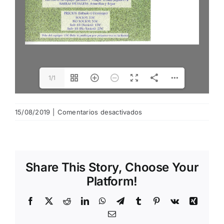
1/1
en
15/08/2019
|
Comentarios desactivados
20190815175727742
Share This Story, Choose Your
Platform!
Facebook
X
Reddit
LinkedIn
WhatsApp
Telegram
Tumblr
Pinterest
Vk
Xing
Email