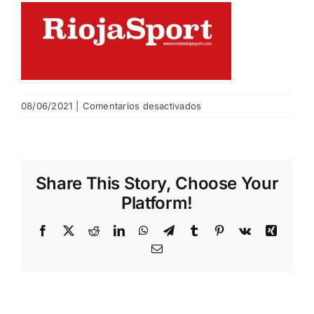
NOTICIAS
HAZTE SOCIO
en
08/06/2021
|
Comentarios desactivados
Logo
OFERTAS
RiojaSport
RESERVAR
Share This Story, Choose Your
Platform!
Facebook
X
Reddit
LinkedIn
WhatsApp
Telegram
Tumblr
Pinterest
Vk
Xing
Email