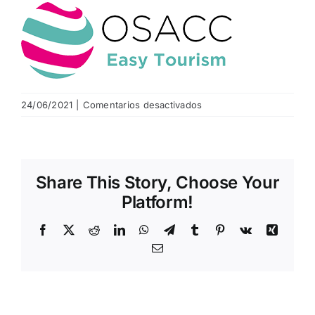
NOTICIAS
HAZTE SOCIO
en
24/06/2021
|
Comentarios desactivados
logo-
OFERTAS
osacc-
300
RESERVAR
Share This Story, Choose Your
Platform!
Facebook
X
Reddit
LinkedIn
WhatsApp
Telegram
Tumblr
Pinterest
Vk
Xing
Email