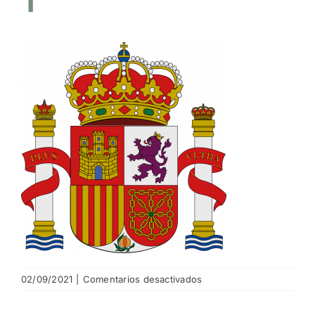
NOTICIAS
HAZTE SOCIO
OFERTAS
RESERVAR
en
02/09/2021
|
Comentarios desactivados
EscudodeEspañaPerfect
1