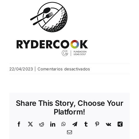
NOTICIAS
HAZTE SOCIO
OFERTAS
en
22/04/2023
|
Comentarios desactivados
RESERVAR
logo
Share This Story, Choose Your
Platform!
Facebook
X
Reddit
LinkedIn
WhatsApp
Telegram
Tumblr
Pinterest
Vk
Xing
Email