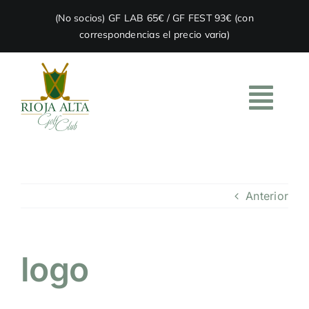
Skip
(No socios) GF LAB 65€ / GF FEST 93€ (con
to
correspondencias el precio varia)
content
Togg
Navi
HOME
Anterior
EL CLUB
ACADEMIA
logo
RESTAURACIÓN