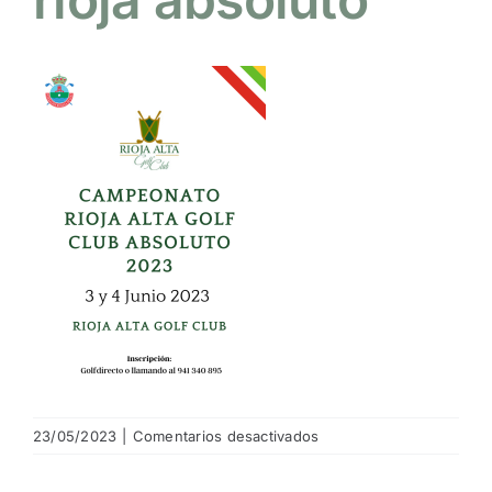
NOTICIAS
HAZTE SOCIO
OFERTAS
RESERVAR
en
23/05/2023
|
Comentarios desactivados
campeonato
rioja