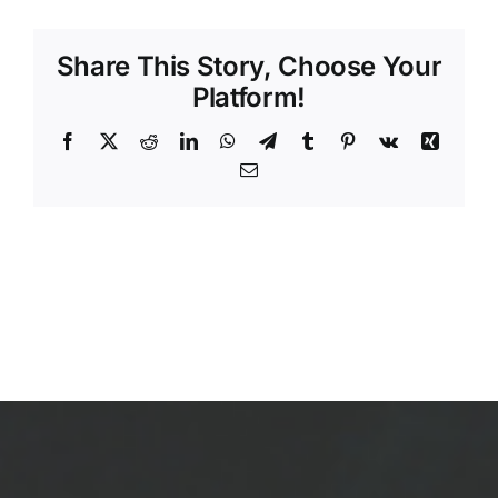
absoluto
Share This Story, Choose Your
Platform!
Facebook
X
Reddit
LinkedIn
WhatsApp
Telegram
Tumblr
Pinterest
Vk
Xing
Email