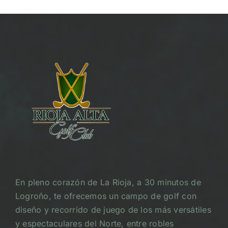
En pleno corazón de La Rioja, a 30 minutos de
Logroño, te ofrecemos un campo de golf con
diseño y recorrido de juego de los más versátiles
y espectaculares del Norte, entre robles