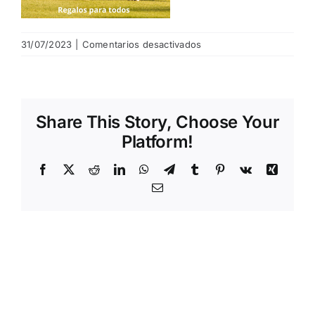
en
31/07/2023
|
Comentarios desactivados
Copia
de
FRIENDS
CUP
Share This Story, Choose Your
(Historia
de
Platform!
Instagram)
Facebook
X
Reddit
LinkedIn
WhatsApp
Telegram
Tumblr
Pinterest
Vk
Xing
Email