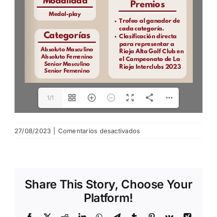
1/1
en
27/08/2023
|
Comentarios desactivados
Cartel
de
Interclubs
Share This Story, Choose Your
Platform!
Facebook
X
Reddit
LinkedIn
WhatsApp
Telegram
Tumblr
Pinterest
Vk
Xing