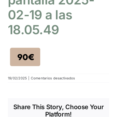
02-19 a las
NOTICIAS
18.05.49
HAZTE SOCIO
OFERTAS
RESERVAR
en
19/02/2025
|
Comentarios desactivados
Captura
de
pantalla
2025-
Share This Story, Choose Your
02-
19
Platform!