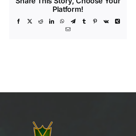
Share This Story, Choose Your
Platform!
Facebook
X
Reddit
LinkedIn
WhatsApp
Telegram
Tumblr
Pinterest
Vk
Xing
Email