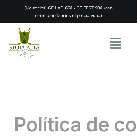
Skip
(No socios) GF LAB 65€ / GF FEST 93€ (con
to
correspondencias el precio varia)
content
Togg
Navi
HOME
EL CLUB
ACADEMIA
Política de c
RESTAURACIÓN