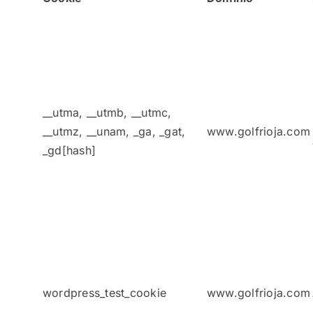
__utma, __utmb, __utmc,
__utmz, __unam, _ga, _gat,
www.golfrioja.com
_gd[hash]
wordpress_test_cookie
www.golfrioja.com