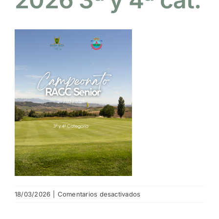
NOTICIAS
HAZTE SOCIO
OFERTAS
RESERVAR
en
18/03/2026
|
Comentarios desactivados
CTO
RA