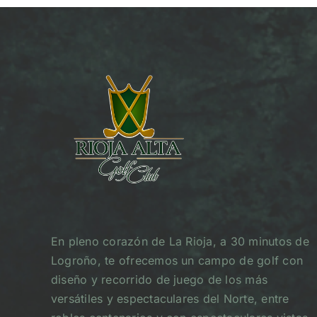
En pleno corazón de La Rioja, a 30 minutos de
Logroño, te ofrecemos un campo de golf con
diseño y recorrido de juego de los más
versátiles y espectaculares del Norte, entre