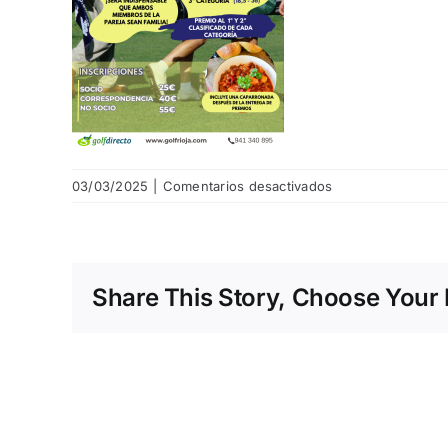
en
03/03/2025
|
Comentarios desactivados
i-
torneo-
de-
familias-
Share This Story, Choose Your 
rioja-
alta.png