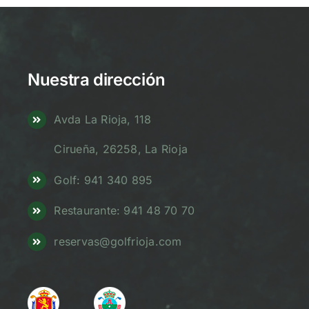
Nuestra dirección
Avda La Rioja, 118
Cirueña, 26258, La Rioja
Golf: 941 340 895
Restaurante: 941 48 70 70
reservas@golfrioja.com