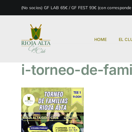
Skip
(No socios) GF LAB 65€ / GF FEST 93€ (con correspondenc
to
content
HOME
EL CL
i-torneo-de-fami