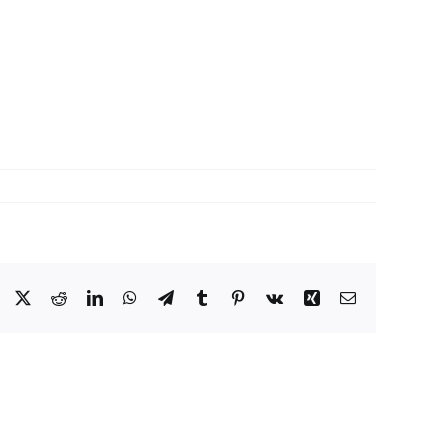
Facebook
X
Reddit
LinkedIn
WhatsApp
Telegram
Tumblr
Pinterest
Vk
Xing
Email