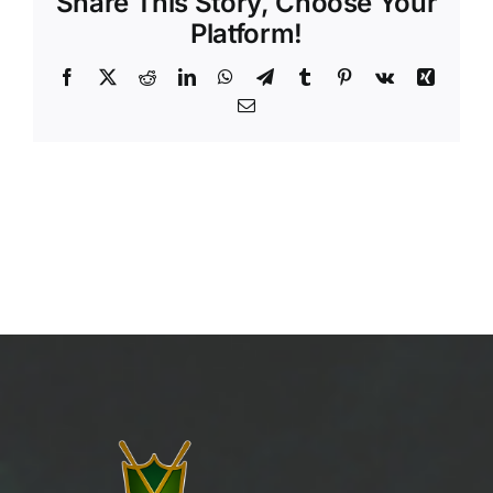
Share This Story, Choose Your
Platform!
Facebook
X
Reddit
LinkedIn
WhatsApp
Telegram
Tumblr
Pinterest
Vk
Xing
Email