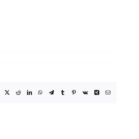
Facebook
X
Reddit
LinkedIn
WhatsApp
Telegram
Tumblr
Pinterest
Vk
Xing
Email