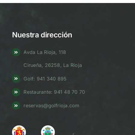
Nuestra dirección
Avda La Rioja, 118
Cirueña, 26258, La Rioja
Golf: 941 340 895
Restaurante: 941 48 70 70
reservas@golfrioja.com