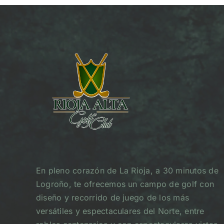
En pleno corazón de La Rioja, a 30 minutos de
Logroño, te ofrecemos un campo de golf con
diseño y recorrido de juego de los más
versátiles y espectaculares del Norte, entre