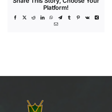
Share This Story, Choose Your
Platform!
Facebook
X
Reddit
LinkedIn
WhatsApp
Telegram
Tumblr
Pinterest
Vk
Xing
Email