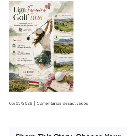
NOTICIAS
HAZTE SOCIO
OFERTAS
RESERVAR
en
05/05/2026
|
Comentarios desactivados
liga
femenina