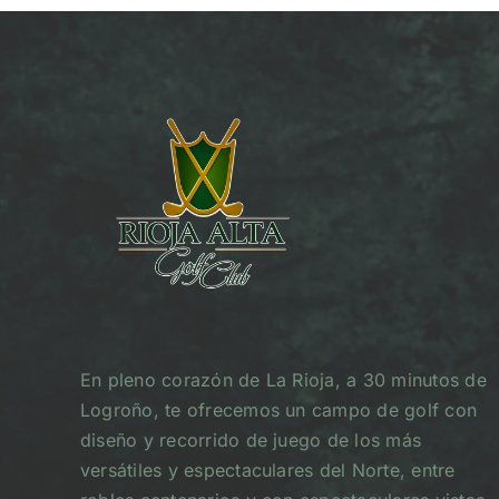
En pleno corazón de La Rioja, a 30 minutos de
Logroño, te ofrecemos un campo de golf con
diseño y recorrido de juego de los más
versátiles y espectaculares del Norte, entre