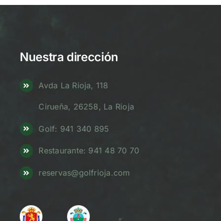
Nuestra dirección
Avda La Rioja, 118
Cirueña, 26258, La Rioja
Golf: 941 340 895
Restaurante: 941 48 70 70
reservas@golfrioja.com