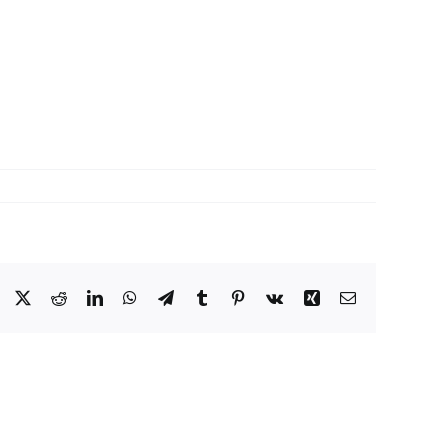
Facebook
X
Reddit
LinkedIn
WhatsApp
Telegram
Tumblr
Pinterest
Vk
Xing
Email