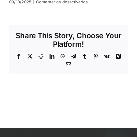
en
09/10/2025
|
Comentarios desactivados
I
Torneo
Bodegas
Cosme
Share This Story, Choose Your
Palacio
Platform!
Facebook
X
Reddit
LinkedIn
WhatsApp
Telegram
Tumblr
Pinterest
Vk
Xing
Email