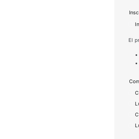
Insc
I
El p
Com
C
L
C
L