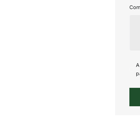
Com
A
p