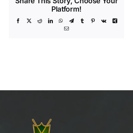
Share This Story, Choose Your
Platform!
Facebook
X
Reddit
LinkedIn
WhatsApp
Telegram
Tumblr
Pinterest
Vk
Xing
Email