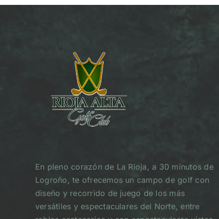
En pleno corazón de La Rioja, a 30 minutos de
Logroño, te ofrecemos un campo de golf con
diseño y recorrido de juego de los más
versátiles y espectaculares del Norte, entre