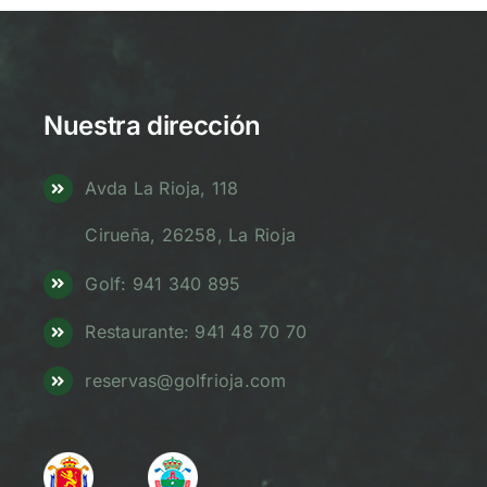
Nuestra dirección
Avda La Rioja, 118
Cirueña, 26258, La Rioja
Golf: 941 340 895
Restaurante: 941 48 70 70
reservas@golfrioja.com