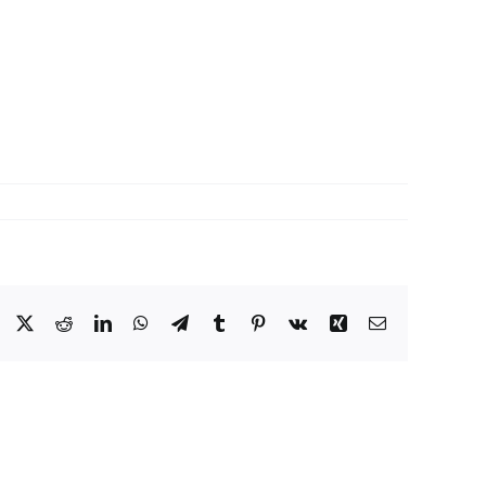
Facebook
X
Reddit
LinkedIn
WhatsApp
Telegram
Tumblr
Pinterest
Vk
Xing
Email