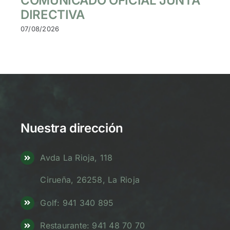
COMUNICADO OFICIAL JUNTA
DIRECTIVA
07/08/2026
Nuestra dirección
Avda La Rioja, 118
Cirueña, 26258, La Rioja
Golf: 941 340 895
Restaurante: 941 48 70 70