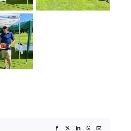
eo
rsario