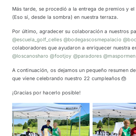
Más tarde, se procedió a la entrega de premios y el
(Eso sí, desde la sombra) en nuestra terraza.
Por último, agradecer su colaboración a nuestros p
@escuela_golf_celles
@bodegascosmepalacio
@bod
colaboradores que ayudaron a enriquecer nuestra 
@loscanosharo
@footjoy
@paradores
@maspormen
A continuación, os dejamos un pequeño resumen de 
que viene celebrando nuestro 22 cumpleaños 🎂
¡Gracias por hacerlo posible!