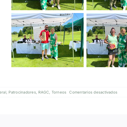
en
eral
,
Patrocinadores
,
RAGC
,
Torneos
Comentarios desactivados
Torn
21ª
Anive
Rioja
Alta
Golf
Club