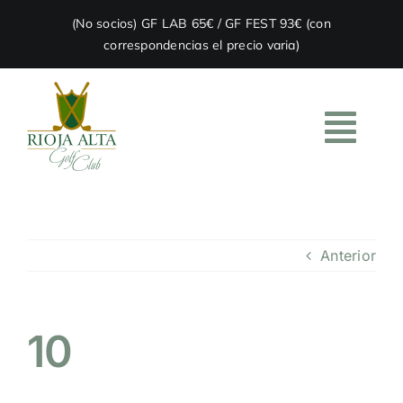
Skip
(No socios) GF LAB 65€ / GF FEST 93€ (con
to
correspondencias el precio varia)
content
Togg
Navi
HOME
Anterior
EL CLUB
ACADEMIA
10
RESTAURACIÓN