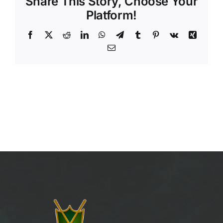
Share This Story, Choose Your
Platform!
Facebook
X
Reddit
LinkedIn
WhatsApp
Telegram
Tumblr
Pinterest
Vk
Xing
Email