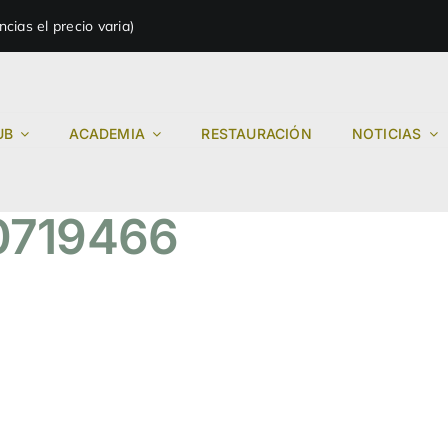
ias el precio varia)
UB
ACADEMIA
RESTAURACIÓN
NOTICIAS
0719466