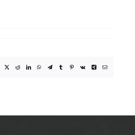
Facebook
X
Reddit
LinkedIn
WhatsApp
Telegram
Tumblr
Pinterest
Vk
Xing
Email