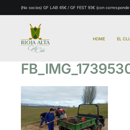
Skip
(No socios) GF LAB 65€ / GF FEST 93€ (con correspondenc
to
content
HOME
EL CL
FB_IMG_173953