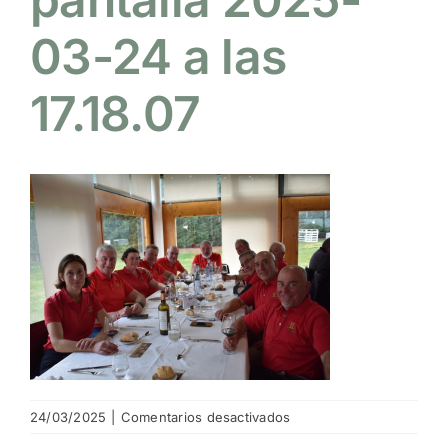
03-24 a las
NOTICIAS
17.18.07
HAZTE SOCIO
OFERTAS
RESERVAR
en
24/03/2025
|
Comentarios desactivados
Captura