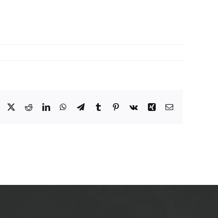
Facebook
X
Reddit
LinkedIn
WhatsApp
Telegram
Tumblr
Pinterest
Vk
Xing
Email