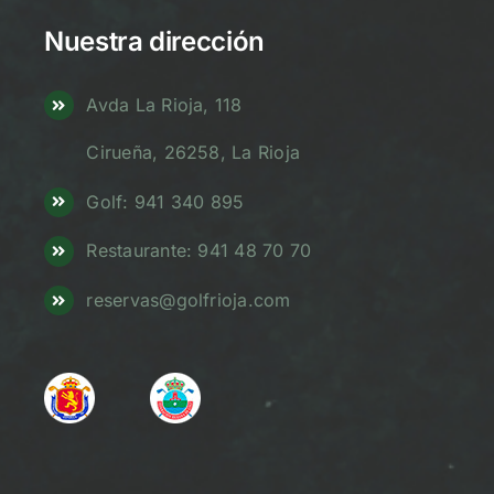
Nuestra dirección
Avda La Rioja, 118
Cirueña, 26258, La Rioja
Golf: 941 340 895
Restaurante: 941 48 70 70
reservas@golfrioja.com