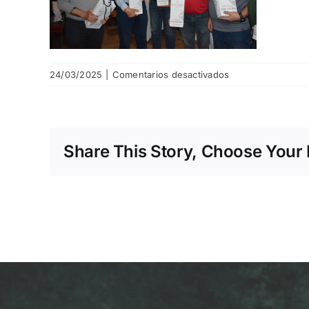
en
24/03/2025
|
Comentarios desactivados
Captura
de
pantalla
2025-
Share This Story, Choose Your 
03-
24
a
las
17.18.30