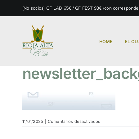
Skip
(No socios) GF LAB 65€ / GF FEST 93€ (con correspondenc
to
content
HOME
EL CL
newsletter_bac
en
11/01/2025
|
Comentarios desactivados
newsletter_backgr