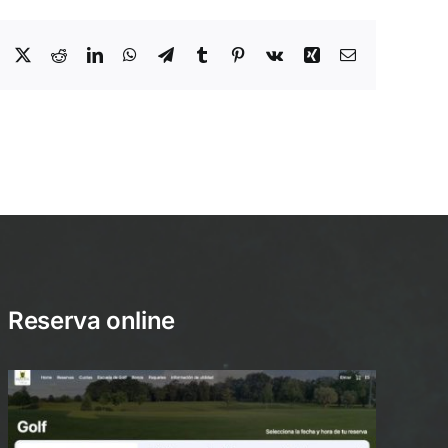
Facebook
X
Reddit
LinkedIn
WhatsApp
Telegram
Tumblr
Pinterest
Vk
Xing
Email
Reserva online