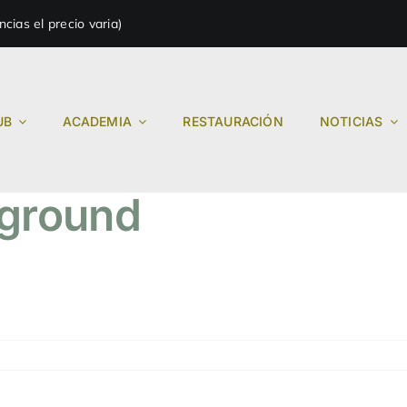
ias el precio varia)
UB
ACADEMIA
RESTAURACIÓN
NOTICIAS
kground
ound