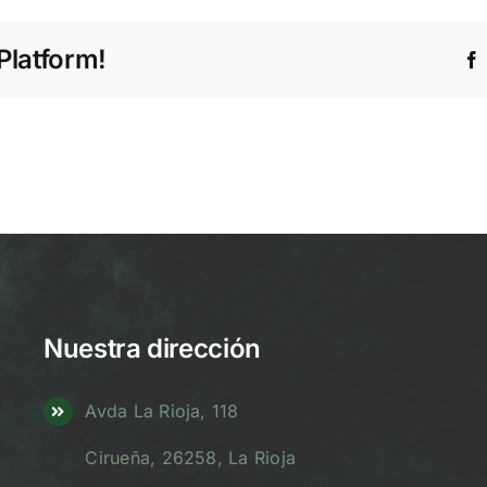
Platform!
Nuestra dirección
Avda La Rioja, 118
Cirueña, 26258, La Rioja