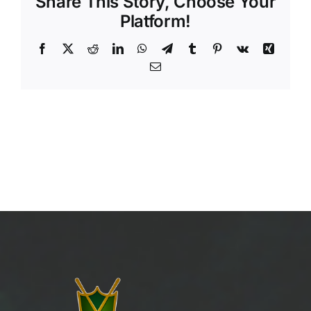
Share This Story, Choose Your
Platform!
Facebook
X
Reddit
LinkedIn
WhatsApp
Telegram
Tumblr
Pinterest
Vk
Xing
Email