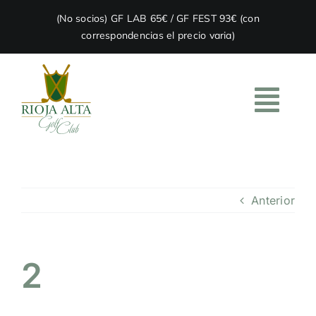
Skip
(No socios) GF LAB 65€ / GF FEST 93€ (con
to
correspondencias el precio varia)
content
Togg
Navi
HOME
Anterior
EL CLUB
ACADEMIA
2
RESTAURACIÓN