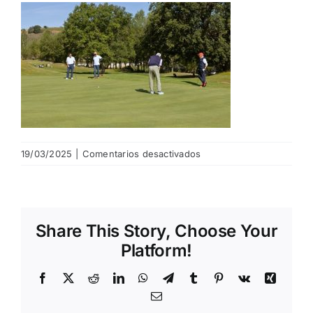
NOTICIAS
HAZTE SOCIO
OFERTAS
en
19/03/2025
|
Comentarios desactivados
RESERVAR
bono
gfs
Share This Story, Choose Your
Platform!
Facebook
X
Reddit
LinkedIn
WhatsApp
Telegram
Tumblr
Pinterest
Vk
Xing
Email