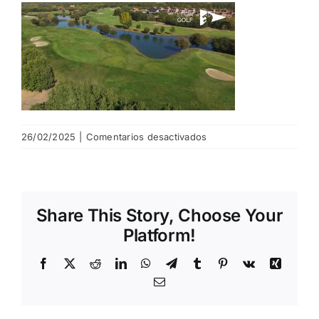
NOTICIAS
HAZTE SOCIO
OFERTAS
en
26/02/2025
|
Comentarios desactivados
campo-
leon-
RESERVAR
golf
Share This Story, Choose Your
Platform!
Facebook
X
Reddit
LinkedIn
WhatsApp
Telegram
Tumblr
Pinterest
Vk
Xing
Email