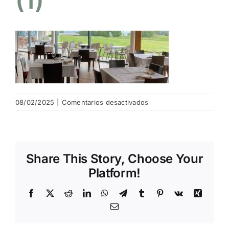
NOTICIAS
HAZTE SOCIO
OFERTAS
en
08/02/2025
|
Comentarios desactivados
img
RESERVAR
home
page
(1)
Share This Story, Choose Your
Platform!
Facebook
X
Reddit
LinkedIn
WhatsApp
Telegram
Tumblr
Pinterest
Vk
Xing
Email