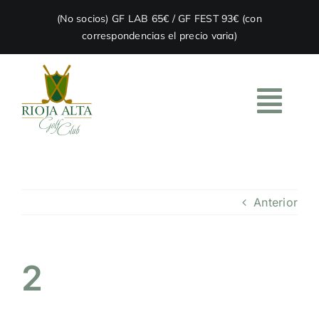
Skip
(No socios) GF LAB 65€ / GF FEST 93€ (con
to
correspondencias el precio varia)
content
Togg
Navi
HOME
Anterior
EL CLUB
ACADEMIA
2
RESTAURACIÓN