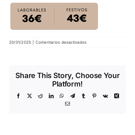
NOTICIAS
HAZTE SOCIO
en
20/01/2025
|
Comentarios desactivados
2
OFERTAS
RESERVAR
Share This Story, Choose Your
Platform!
Facebook
X
Reddit
LinkedIn
WhatsApp
Telegram
Tumblr
Pinterest
Vk
Xing
Email